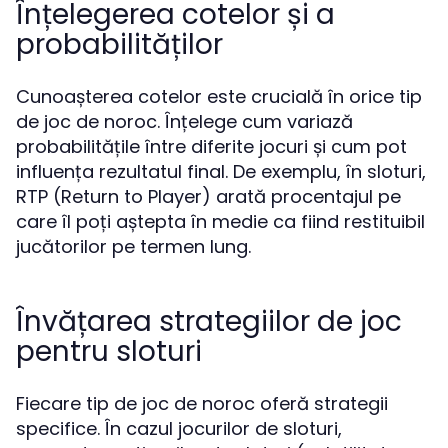
Înțelegerea cotelor și a
probabilităților
Cunoașterea cotelor este crucială în orice tip
de joc de noroc. Înțelege cum variază
probabilitățile între diferite jocuri și cum pot
influența rezultatul final. De exemplu, în sloturi,
RTP (Return to Player) arată procentajul pe
care îl poți aștepta în medie ca fiind restituibil
jucătorilor pe termen lung.
Învățarea strategiilor de joc
pentru sloturi
Fiecare tip de joc de noroc oferă strategii
specifice. În cazul jocurilor de sloturi,