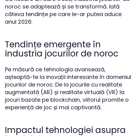
noroc se adaptează și se transformă. Iată
câteva tendințe pe care le-ar putea aduce
anul 2026:
Tendințe emergente în
industria jocurilor de noroc
Pe măsură ce tehnologia avansează,
așteaptă-te la inovații interesante în domeniul
jocurilor de noroc. De la jocurile cu realitate
augmentată (AR) și realitate virtuală (VR) la
jocuri bazate pe blockchain, viitorul promite o
experiență de joc și mai captivantă.
Impactul tehnologiei asupra