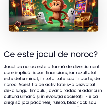
Ce este jocul de noroc?
Jocul de noroc este o formă de divertisment
care implică riscuri financiare, iar rezultatul
este determinat, în totalitate sau în parte, de
noroc. Acest tip de activitate s-a dezvoltat
de-a lungul timpului, având rădăcini adânci în
cultura umană și în evoluția societății. Fie că
alegi să joci păcănele, ruletă, blackjack sau