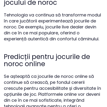
jocului de noroc
Tehnologia va continua să transforme modul
în care jucătorii experimentează jocurile de
noroc. De exemplu, jocurile live dealer devin
din ce în ce mai populare, oferind o
experiență autentică din confortul căminului.
Predicții pentru jocurile de
noroc online
Se așteaptă ca jocurile de noroc online să
continue să crească, pe fondul cererii
crescute pentru accesibilitate și diversitate în
opțiunile de joc. Platformele online vor deveni
din ce în ce mai sofisticate, integrând
tehnologii avansate pentru a oferi o